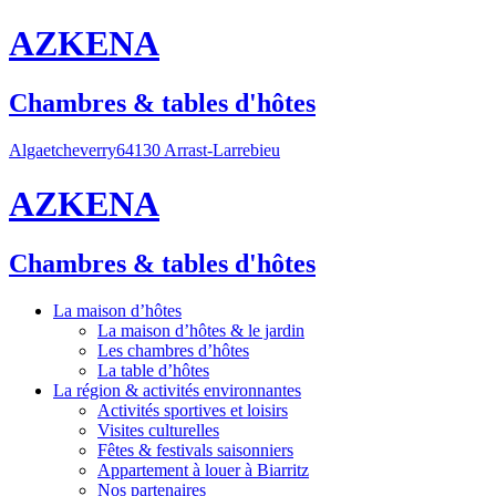
AZKENA
Chambres & tables d'hôtes
Algaetcheverry
64130 Arrast-Larrebieu
AZKENA
Chambres & tables d'hôtes
La maison d’hôtes
La maison d’hôtes & le jardin
Les chambres d’hôtes
La table d’hôtes
La région & activités environnantes
Activités sportives et loisirs
Visites culturelles
Fêtes & festivals saisonniers
Appartement à louer à Biarritz
Nos partenaires