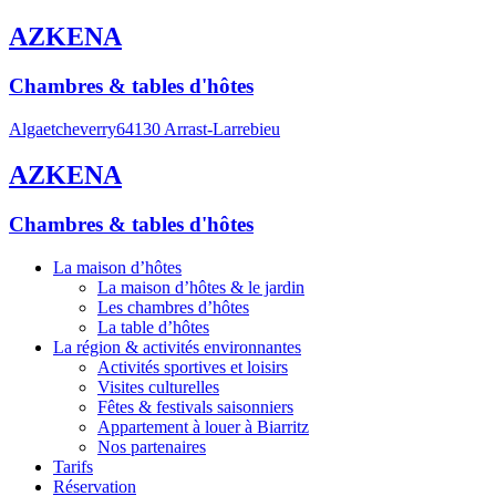
AZKENA
Chambres & tables d'hôtes
Algaetcheverry
64130 Arrast-Larrebieu
AZKENA
Chambres & tables d'hôtes
La maison d’hôtes
La maison d’hôtes & le jardin
Les chambres d’hôtes
La table d’hôtes
La région & activités environnantes
Activités sportives et loisirs
Visites culturelles
Fêtes & festivals saisonniers
Appartement à louer à Biarritz
Nos partenaires
Tarifs
Réservation