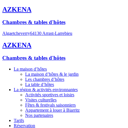
AZKENA
Chambres & tables d'hôtes
Algaetcheverry
64130 Arrast-Larrebieu
AZKENA
Chambres & tables d'hôtes
La maison d’hôtes
La maison d’hôtes & le jardin
Les chambres d’hôtes
La table d’hôtes
La région & activités environnantes
Activités sportives et loisirs
Visites culturelles
Fêtes & festivals saisonniers
Appartement à louer à Biarritz
Nos partenaires
Tarifs
Réservation