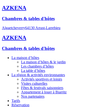
AZKENA
Chambres & tables d'hôtes
Algaetcheverry
64130 Arrast-Larrebieu
AZKENA
Chambres & tables d'hôtes
La maison d’hôtes
La maison d’hôtes & le jardin
Les chambres d’hôtes
La table d’hôtes
La région & activités environnantes
Activités sportives et loisirs
Visites culturelles
Fêtes & festivals saisonniers
Appartement à louer à Biarritz
Nos partenaires
Tarifs
Réservation