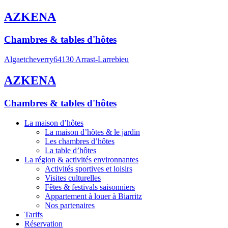
AZKENA
Chambres & tables d'hôtes
Algaetcheverry
64130 Arrast-Larrebieu
AZKENA
Chambres & tables d'hôtes
La maison d’hôtes
La maison d’hôtes & le jardin
Les chambres d’hôtes
La table d’hôtes
La région & activités environnantes
Activités sportives et loisirs
Visites culturelles
Fêtes & festivals saisonniers
Appartement à louer à Biarritz
Nos partenaires
Tarifs
Réservation