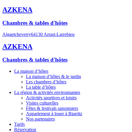
AZKENA
Chambres & tables d'hôtes
Algaetcheverry
64130 Arrast-Larrebieu
AZKENA
Chambres & tables d'hôtes
La maison d’hôtes
La maison d’hôtes & le jardin
Les chambres d’hôtes
La table d’hôtes
La région & activités environnantes
Activités sportives et loisirs
Visites culturelles
Fêtes & festivals saisonniers
Appartement à louer à Biarritz
Nos partenaires
Tarifs
Réservation