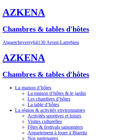
AZKENA
Chambres & tables d'hôtes
Algaetcheverry
64130 Arrast-Larrebieu
AZKENA
Chambres & tables d'hôtes
La maison d’hôtes
La maison d’hôtes & le jardin
Les chambres d’hôtes
La table d’hôtes
La région & activités environnantes
Activités sportives et loisirs
Visites culturelles
Fêtes & festivals saisonniers
Appartement à louer à Biarritz
Nos partenaires