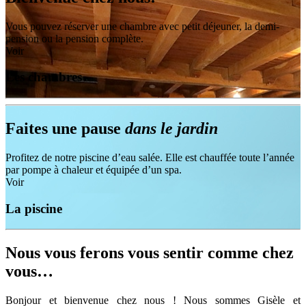
Vous pouvez réserver une chambre avec petit déjeuner, la demi-
pension ou la pension complète.
Voir
Les chambres
Faites une pause
dans le jardin
Profitez de notre piscine d’eau salée. Elle est chauffée toute l’année
par pompe à chaleur et équipée d’un spa.
Voir
La piscine
Nous vous ferons vous sentir comme chez
vous…
Bonjour et bienvenue chez nous ! Nous sommes Gisèle et