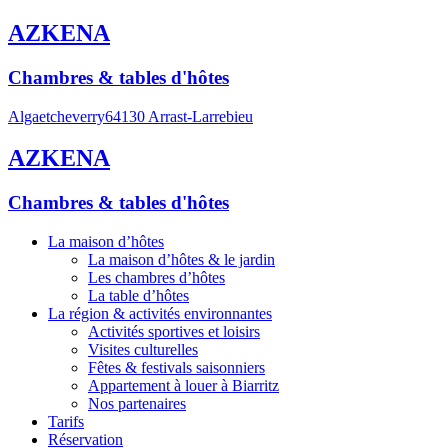
AZKENA
Chambres & tables d'hôtes
Algaetcheverry
64130 Arrast-Larrebieu
AZKENA
Chambres & tables d'hôtes
La maison d’hôtes
La maison d’hôtes & le jardin
Les chambres d’hôtes
La table d’hôtes
La région & activités environnantes
Activités sportives et loisirs
Visites culturelles
Fêtes & festivals saisonniers
Appartement à louer à Biarritz
Nos partenaires
Tarifs
Réservation