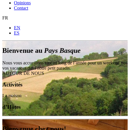
Opinions
Contact
FR
EN
ES
Bienvenue au
Pays Basque
Nous vous accueillons tout au long de l’année pour un weekend ou
vos vacances dans notre petit paradis.
AUTOUR DE NOUS
Activités
La maison
d’Hôtes
Bienvenue chez nous!